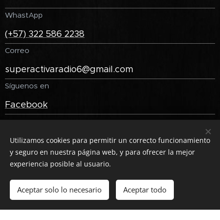
WhastApp
(+57) 322 586 2238
Correo
superactivaradio6@gmail.com
Síguenos en
Facebook
Utilizamos cookies para permitir un correcto funcionamiento
y seguro en nuestra página web, y para ofrecer la mejor
experiencia posible al usuario.
© 2020 Super Activa Radio "Para que más"
Aceptar solo lo necesario
Aceptar todo
Creado con
Webnode
Cookies
Comenzar
¡Crea tu página web gratis!